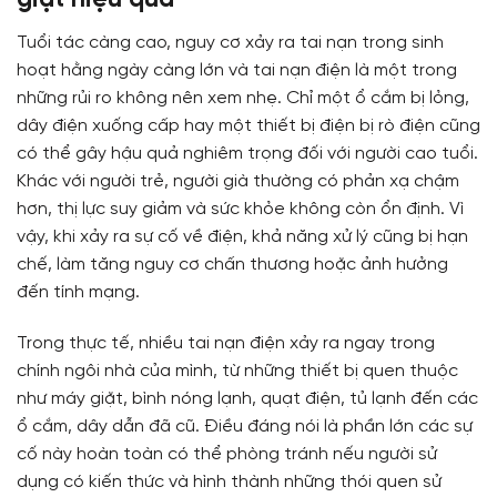
giật hiệu quả
Tuổi tác càng cao, nguy cơ xảy ra tai nạn trong sinh
hoạt hằng ngày càng lớn và tai nạn điện là một trong
những rủi ro không nên xem nhẹ. Chỉ một ổ cắm bị lỏng,
dây điện xuống cấp hay một thiết bị điện bị rò điện cũng
có thể gây hậu quả nghiêm trọng đối với người cao tuổi.
Khác với người trẻ, người già thường có phản xạ chậm
hơn, thị lực suy giảm và sức khỏe không còn ổn định. Vì
vậy, khi xảy ra sự cố về điện, khả năng xử lý cũng bị hạn
chế, làm tăng nguy cơ chấn thương hoặc ảnh hưởng
đến tính mạng.
Trong thực tế, nhiều tai nạn điện xảy ra ngay trong
chính ngôi nhà của mình, từ những thiết bị quen thuộc
như máy giặt, bình nóng lạnh, quạt điện, tủ lạnh đến các
ổ cắm, dây dẫn đã cũ. Điều đáng nói là phần lớn các sự
cố này hoàn toàn có thể phòng tránh nếu người sử
dụng có kiến thức và hình thành những thói quen sử