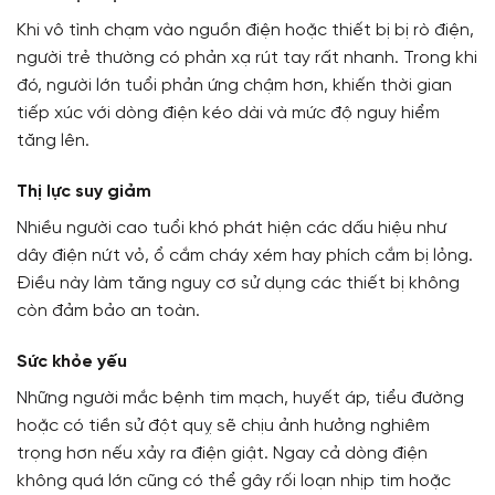
Khi vô tình chạm vào nguồn điện hoặc thiết bị bị rò điện,
người trẻ thường có phản xạ rút tay rất nhanh. Trong khi
đó, người lớn tuổi phản ứng chậm hơn, khiến thời gian
tiếp xúc với dòng điện kéo dài và mức độ nguy hiểm
tăng lên.
Thị lực suy giảm
Nhiều người cao tuổi khó phát hiện các dấu hiệu như
dây điện nứt vỏ, ổ cắm cháy xém hay phích cắm bị lỏng.
Điều này làm tăng nguy cơ sử dụng các thiết bị không
còn đảm bảo an toàn.
Sức khỏe yếu
Những người mắc bệnh tim mạch, huyết áp, tiểu đường
hoặc có tiền sử đột quỵ sẽ chịu ảnh hưởng nghiêm
trọng hơn nếu xảy ra điện giật. Ngay cả dòng điện
không quá lớn cũng có thể gây rối loạn nhịp tim hoặc