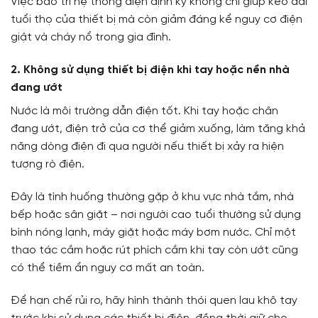
Việc bảo trì hệ thống điện định kỳ không chỉ giúp kéo dài
tuổi thọ của thiết bị mà còn giảm đáng kể nguy cơ điện
giật và cháy nổ trong gia đình.
2. Không sử dụng thiết bị điện khi tay hoặc nền nhà
đang ướt
Nước là môi trường dẫn điện tốt. Khi tay hoặc chân
đang ướt, điện trở của cơ thể giảm xuống, làm tăng khả
năng dòng điện đi qua người nếu thiết bị xảy ra hiện
tượng rò điện.
Đây là tình huống thường gặp ở khu vực nhà tắm, nhà
bếp hoặc sân giặt – nơi người cao tuổi thường sử dụng
bình nóng lạnh, máy giặt hoặc máy bơm nước. Chỉ một
thao tác cắm hoặc rút phích cắm khi tay còn ướt cũng
có thể tiềm ẩn nguy cơ mất an toàn.
Để hạn chế rủi ro, hãy hình thành thói quen lau khô tay