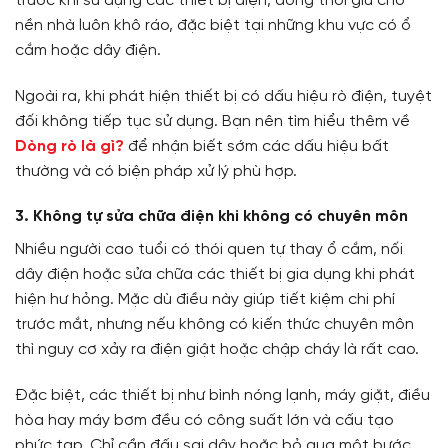
trước khi sử dụng các thiết bị điện, đồng thời giữ cho
nền nhà luôn khô ráo, đặc biệt tại những khu vực có ổ
cắm hoặc dây điện.
Ngoài ra, khi phát hiện thiết bị có dấu hiệu rò điện, tuyệt
đối không tiếp tục sử dụng. Bạn nên tìm hiểu thêm về
Dòng rò là gì?
để nhận biết sớm các dấu hiệu bất
thường và có biện pháp xử lý phù hợp.
3. Không tự sửa chữa điện khi không có chuyên môn
Nhiều người cao tuổi có thói quen tự thay ổ cắm, nối
dây điện hoặc sửa chữa các thiết bị gia dụng khi phát
hiện hư hỏng. Mặc dù điều này giúp tiết kiệm chi phí
trước mắt, nhưng nếu không có kiến thức chuyên môn
thì nguy cơ xảy ra điện giật hoặc chập cháy là rất cao.
Đặc biệt, các thiết bị như bình nóng lạnh, máy giặt, điều
hòa hay máy bơm đều có công suất lớn và cấu tạo
phức tạp. Chỉ cần đấu sai dây hoặc bỏ qua một bước