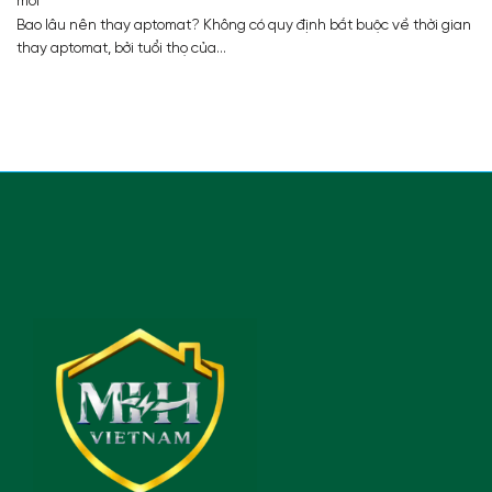
mới
Bao lâu nên thay aptomat? Không có quy định bắt buộc về thời gian
thay aptomat, bởi tuổi thọ của...