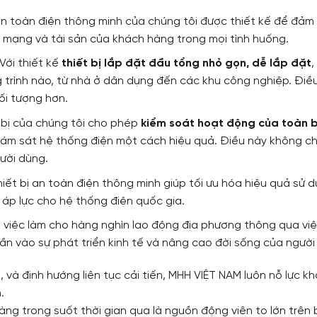
 an toàn điện thông minh của chúng tôi được thiết kế để đảm 
h mạng và tài sản của khách hàng trong mọi tình huống.
 Với thiết kế
thiết bị lắp đặt đầu tổng nhỏ gọn, dễ lắp đặt
,
g trình nào, từ nhà ở dân dụng đến các khu công nghiệp. Đi
ối tượng hơn.
t bị của chúng tôi cho phép
kiểm soát hoạt động của toàn b
iám sát hệ thống điện một cách hiệu quả. Điều này không ch
gười dùng.
hiết bị an toàn điện thông minh giúp tối ưu hóa hiệu quả sử d
 áp lực cho hệ thống điện quốc gia.
ội việc làm cho hàng nghìn lao động địa phương thông qua vi
n vào sự phát triển kinh tế và nâng cao đời sống của người
và định hướng liên tục cải tiến, MHH VIỆT NAM luôn nỗ lực 
.
àng trong suốt thời gian qua là nguồn động viên to lớn trên