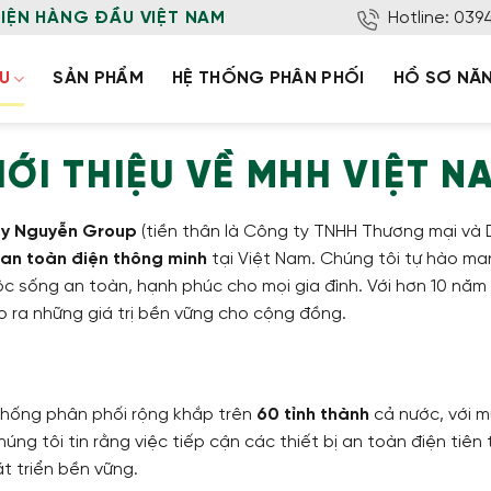
ĐIỆN HÀNG ĐẦU VIỆT NAM
Hotline: 039
ỆU
SẢN PHẨM
HỆ THỐNG PHÂN PHỐI
HỒ SƠ NĂ
IỚI THIỆU VỀ MHH VIỆT N
by Nguyễn Group
(tiền thân là Công ty TNHH Thương mại và 
ị an toàn điện thông minh
tại Việt Nam. Chúng tôi tự hào ma
ộc sống an toàn, hạnh phúc cho mọi gia đình. Với hơn 10 nă
 ra những giá trị bền vững cho cộng đồng.
thống phân phối rộng khắp trên
60 tỉnh thành
cả nước, với m
ng tôi tin rằng việc tiếp cận các thiết bị an toàn điện tiên 
t triển bền vững.