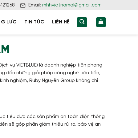
4121268
Email:
mhhvietnamql@gmail.com
NG LỰC
TIN TỨC
LIÊN HỆ
AM
Dịch vụ VIETBLUE) là doanh nghiệp tiên phong
ng đến những giải pháp công nghệ tiên tiến,
m kinh nghiệm, Ruby Nguyễn Group không chỉ
ục tiêu đưa các sản phẩm an toàn điện thông
tiến sẽ góp phần giảm thiểu rủi ro, bảo vệ an