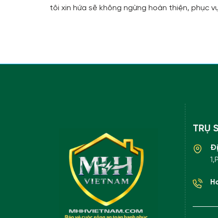
tôi xin hứa sẽ không ngừng hoàn thiện, phục v
TRỤ 
Đ
1,
Ho