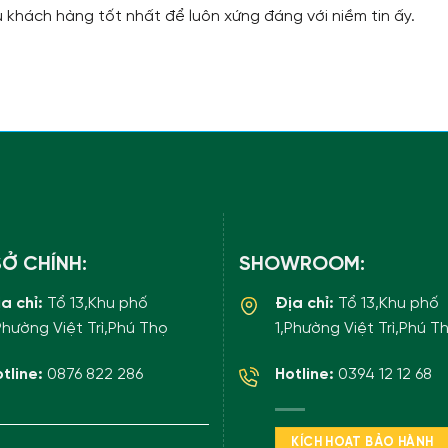
ụ khách hàng tốt nhất để luôn xứng đáng với niềm tin ấy.
SỞ CHÍNH:
SHOWROOM:
ịa chỉ:
Tổ 13,Khu phố
Địa chỉ:
Tổ 13,Khu phố
Phường Việt Trì,Phú Thọ
1,Phường Việt Trì,Phú T
tline:
0876 822 286
Hotline:
0394 12 12 68
KÍCH HOẠT BẢO HÀNH