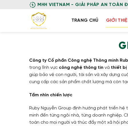
Skip
MHH VIETNAM - GIẢI PHÁP AN TOÀN 
to
content
TRANG CHỦ
GIỚI THI
G
Công ty Cổ phần Công nghệ Thông minh Ru
trong lĩnh vực
công nghệ thông tin
và
thiết b
giúp bảo vệ con người, tài sản và xây dựng cu
cung cấp các sản phẩm chất lượng mà còn tạo
Tầm nhìn chiến lược
Ruby Nguyễn Group định hướng phát triển hệ 
minh đến từng ngôi nhà, từng doanh nghiệp. Chú
toàn cho mọi người và thúc đẩy một xã hội phá