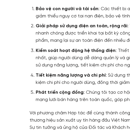
Bảo vệ con người và tài sản
: Các thiết bị
giảm thiểu nguy cơ tai nạn điện, bảo vệ tín
Giải pháp sử dụng điện an toàn, rộng rãi
:
nhanh chóng được triển khai tại bất kỳ côn
phẩm, mang lại sự an toàn điện đến nhiều đ
Kiểm soát hoạt động hệ thống điện
: Thiế
nhất, giúp người dùng dễ dàng quản lý và g
sử dụng năng lượng, tiết kiệm chi phí cho n
Tiết kiệm năng lượng và chi phí
: Sử dụng t
kiệm chi phí cho người dùng, đồng thời giảm
Phát triển cộng đồng
: Chúng tôi tạo cơ h
mạng lưới bán hàng trên toàn quốc, góp phầ
Với phương châm Hợp tác để cùng thành công, 
thương hiệu sản xuất uy tín hàng đầu Việt Nam
Sự tin tưởng và ủng hộ của Đối tác và Khách h