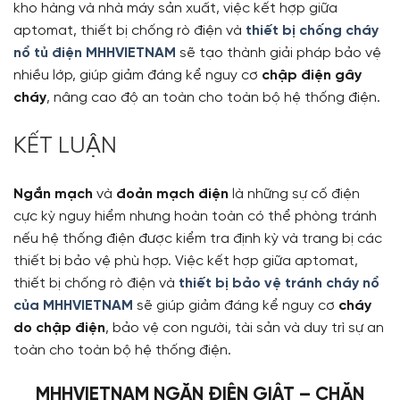
kho hàng và nhà máy sản xuất, việc kết hợp giữa
aptomat, thiết bị chống rò điện và
thiết bị chống cháy
nổ tủ điện MHHVIETNAM
sẽ tạo thành giải pháp bảo vệ
nhiều lớp, giúp giảm đáng kể nguy cơ
chập điện gây
cháy
, nâng cao độ an toàn cho toàn bộ hệ thống điện.
KẾT LUẬN
Ngắn mạch
và
đoản mạch điện
là những sự cố điện
cực kỳ nguy hiểm nhưng hoàn toàn có thể phòng tránh
nếu hệ thống điện được kiểm tra định kỳ và trang bị các
thiết bị bảo vệ phù hợp. Việc kết hợp giữa aptomat,
thiết bị chống rò điện và
thiết bị bảo vệ tránh cháy nổ
của MHHVIETNAM
sẽ giúp giảm đáng kể nguy cơ
cháy
do chập điện
, bảo vệ con người, tài sản và duy trì sự an
toàn cho toàn bộ hệ thống điện.
MHHVIETNAM NGĂN ĐIỆN GIẬT – CHẶN