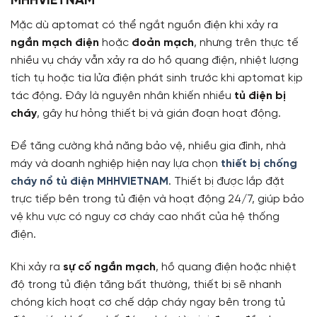
MHHVIETNAM
Mặc dù aptomat có thể ngắt nguồn điện khi xảy ra
ngắn mạch điện
hoặc
đoản mạch
, nhưng trên thực tế
nhiều vụ cháy vẫn xảy ra do hồ quang điện, nhiệt lượng
tích tụ hoặc tia lửa điện phát sinh trước khi aptomat kịp
tác động. Đây là nguyên nhân khiến nhiều
tủ điện bị
cháy
, gây hư hỏng thiết bị và gián đoạn hoạt động.
Để tăng cường khả năng bảo vệ, nhiều gia đình, nhà
máy và doanh nghiệp hiện nay lựa chọn
thiết bị chống
cháy nổ tủ điện MHHVIETNAM
. Thiết bị được lắp đặt
trực tiếp bên trong tủ điện và hoạt động 24/7, giúp bảo
vệ khu vực có nguy cơ cháy cao nhất của hệ thống
điện.
Khi xảy ra
sự cố ngắn mạch
, hồ quang điện hoặc nhiệt
độ trong tủ điện tăng bất thường, thiết bị sẽ nhanh
chóng kích hoạt cơ chế dập cháy ngay bên trong tủ