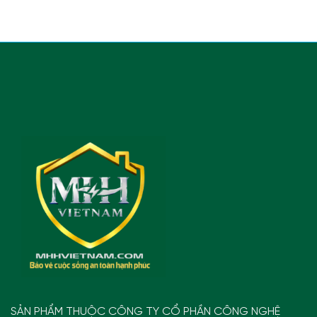
SẢN PHẨM THUỘC CÔNG TY CỔ PHẦN CÔNG NGHỆ