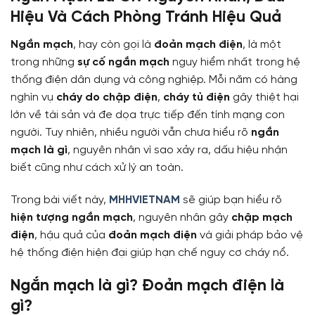
Hiệu Và Cách Phòng Tránh Hiệu Quả
Ngắn mạch
, hay còn gọi là
đoản mạch điện
, là một
trong những
sự cố ngắn mạch
nguy hiểm nhất trong hệ
thống điện dân dụng và công nghiệp. Mỗi năm có hàng
nghìn vụ
cháy do chập điện
,
cháy tủ điện
gây thiệt hại
lớn về tài sản và đe dọa trực tiếp đến tính mạng con
người. Tuy nhiên, nhiều người vẫn chưa hiểu rõ
ngắn
mạch là gì
, nguyên nhân vì sao xảy ra, dấu hiệu nhận
biết cũng như cách xử lý an toàn.
Trong bài viết này,
MHHVIETNAM
sẽ giúp bạn hiểu rõ
hiện tượng ngắn mạch
, nguyên nhân gây
chập mạch
điện
, hậu quả của
đoản mạch điện
và giải pháp bảo vệ
hệ thống điện hiện đại giúp hạn chế nguy cơ cháy nổ.
Ngắn mạch là gì? Đoản mạch điện là
gì?