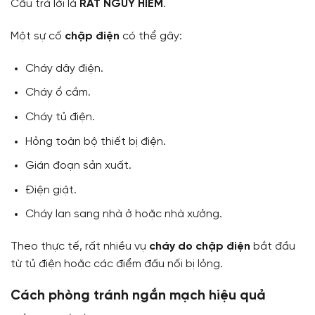
Câu trả lời là
RẤT NGUY HIỂM
.
Một sự cố
chập điện
có thể gây:
Cháy dây điện.
Cháy ổ cắm.
Cháy tủ điện.
Hỏng toàn bộ thiết bị điện.
Gián đoạn sản xuất.
Điện giật.
Cháy lan sang nhà ở hoặc nhà xưởng.
Theo thực tế, rất nhiều vụ
cháy do chập điện
bắt đầu
từ tủ điện hoặc các điểm đấu nối bị lỏng.
Cách phòng tránh ngắn mạch hiệu quả