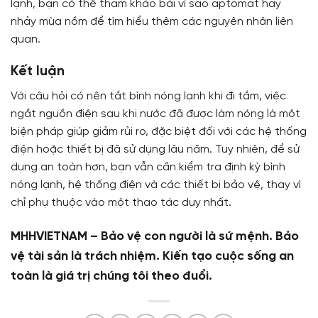
lạnh, bạn có thể tham khảo bài vì sao aptomat hay
nhảy mùa nồm để tìm hiểu thêm các nguyên nhân liên
quan.
Kết luận
Với câu hỏi có nên tắt bình nóng lạnh khi đi tắm, việc
ngắt nguồn điện sau khi nước đã được làm nóng là một
biện pháp giúp giảm rủi ro, đặc biệt đối với các hệ thống
điện hoặc thiết bị đã sử dụng lâu năm. Tuy nhiên, để sử
dụng an toàn hơn, bạn vẫn cần kiểm tra định kỳ bình
nóng lạnh, hệ thống điện và các thiết bị bảo vệ, thay vì
chỉ phụ thuộc vào một thao tác duy nhất.
MHHVIETNAM – Bảo vệ con người là sứ mệnh. Bảo
vệ tài sản là trách nhiệm. Kiến tạo cuộc sống an
toàn là giá trị chúng tôi theo đuổi.