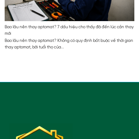
Bao lâu nên thay aptomat? 7 dấu hiệu cho thấy đã đến lúc cần thay
mới
Bao lâu nên thay aptomat? Không có quy định bắt buộc về thời gian
thay aptomat, bởi tuổi thọ của...