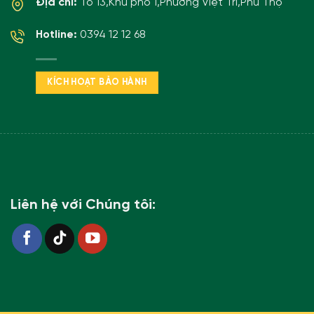
Địa chỉ:
Tổ 13,Khu phố 1,Phường Việt Trì,Phú Thọ
Hotline:
0394 12 12 68
KÍCH HOẠT BẢO HÀNH
Liên hệ với Chúng tôi: