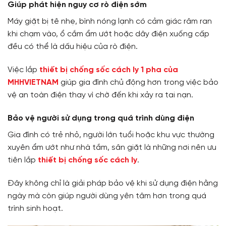
Giúp phát hiện nguy cơ rò điện sớm
Máy giặt bị tê nhẹ, bình nóng lạnh có cảm giác râm ran
khi chạm vào, ổ cắm ẩm ướt hoặc dây điện xuống cấp
đều có thể là dấu hiệu của rò điện.
Việc lắp
thiết bị
chống sốc cách ly 1 pha của
MHHVIETNAM
giúp gia đình chủ động hơn trong việc bảo
vệ an toàn điện thay vì chờ đến khi xảy ra tai nạn.
Bảo vệ người sử dụng trong quá trình dùng điện
Gia đình có trẻ nhỏ, người lớn tuổi hoặc khu vực thường
xuyên ẩm ướt như nhà tắm, sân giặt là những nơi nên ưu
tiên lắp
thiết bị
chống sốc cách ly
.
Đây không chỉ là giải pháp bảo vệ khi sử dụng điện hằng
ngày mà còn giúp người dùng yên tâm hơn trong quá
trình sinh hoạt.