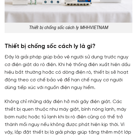
Thiết bị chống sốc cách ly MHHVIETNAM
Thiết bị chống sốc cách ly là gì?
Đây là giải pháp giúp bảo vệ người sử dụng trước nguy
cơ điện giật do rò điện. Khi hệ thống điện xuất hiện dấu
hiệu bất thường hoặc có dòng điện rò, thiết bị sẽ hoạt
động theo cơ chế bảo vệ để hạn chế nguy cơ người
dùng tiếp xúc với nguồn điện nguy hiểm.
Không chỉ những dây điện hở mới gây điện giật. Các
thiết bị quen thuộc như máy giặt, bình nóng lạnh, máy
bơm nước hoặc tủ lạnh khi bị rò điện cũng có thể trở
thành mối nguy nếu không được phát hiện kịp thời. Vì
vậy, lắp đặt thiết bị là giải pháp giúp tăng thêm một lớp