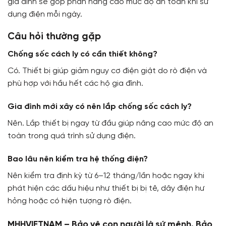
gia đình sẽ góp phần nâng cao mức độ an toàn khi sử
dụng điện mỗi ngày.
Câu hỏi thường gặp
Chống sốc cách ly có cần thiết không?
Có. Thiết bị giúp giảm nguy cơ điện giật do rò điện và
phù hợp với hầu hết các hộ gia đình.
Gia đình mới xây có nên lắp chống sốc cách ly?
Nên. Lắp thiết bị ngay từ đầu giúp nâng cao mức độ an
toàn trong quá trình sử dụng điện.
Bao lâu nên kiểm tra hệ thống điện?
Nên kiểm tra định kỳ từ 6–12 tháng/lần hoặc ngay khi
phát hiện các dấu hiệu như thiết bị bị tê, dây điện hư
hỏng hoặc có hiện tượng rò điện.
MHHVIETNAM – Bảo vệ con người là sứ mệnh. Bảo